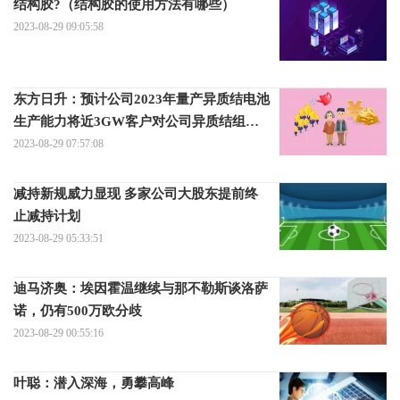
结构胶?（结构胶的使用方法有哪些）
2023-08-29 09:05:58
东方日升：预计公司2023年量产异质结电池
生产能力将近3GW客户对公司异质结组件
产品的接受程度较高
2023-08-29 07:57:08
减持新规威力显现 多家公司大股东提前终
止减持计划
2023-08-29 05:33:51
迪马济奥：埃因霍温继续与那不勒斯谈洛萨
诺，仍有500万欧分歧
2023-08-29 00:55:16
叶聪：潜入深海，勇攀高峰